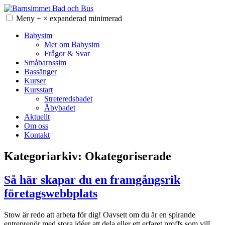
Hoppa
till
Meny
+
×
expanderad
minimerad
Barnsimmet Bad och Bus
innehåll
Babysim
Mer om Babysim
Frågor & Svar
Småbarnssim
Bassänger
Kurser
Kursstart
Streteredsbadet
Åbybadet
Aktuellt
Om oss
Kontakt
Kategoriarkiv:
Okategoriserade
Så här skapar du en framgångsrik
företagswebbplats
Stow är redo att arbeta för dig! Oavsett om du är en spirande
entreprenör med stora idéer att dela eller ett erfaret proffs som vill