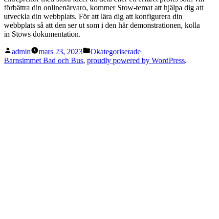
förbättra din onlinenärvaro, kommer Stow-temat att hjälpa dig att
utveckla din webbplats. För att lära dig att konfigurera din
webbplats så att den ser ut som i den här demonstrationen, kolla
in Stows dokumentation.
Publicerat
Publicerad
admin
mars 23, 2023
Okategoriserade
av
i
Barnsimmet Bad och Bus
,
proudly powered by WordPress
.