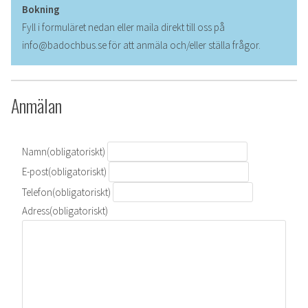
Bokning
Fyll i formuläret nedan eller maila direkt till oss på
info@badochbus.se för att anmäla och/eller ställa frågor.
Anmälan
Namn
(obligatoriskt)
E-post
(obligatoriskt)
Telefon
(obligatoriskt)
Adress
(obligatoriskt)