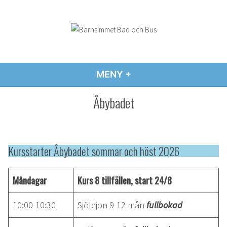
Hoppa
till
innehåll
Barnsimmet Bad och Bus
MENY
+
EXPANDERAD
MINIMERAD
Åbybadet
Kursstarter Åbybadet sommar och höst 2026
Måndagar
Kurs 8 tillfällen, start 24/8
10:00-10:30
Sjölejon 9-12 mån
fullbokad