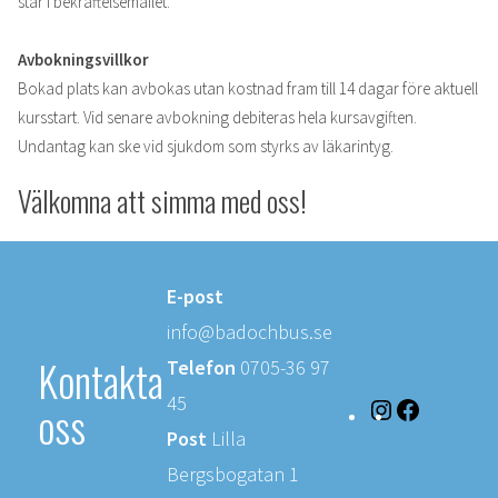
står i bekräftelsemailet.
Avbokningsvillkor
Bokad plats kan avbokas utan kostnad fram till 14 dagar före aktuell
kursstart. Vid senare avbokning debiteras hela kursavgiften.
Undantag kan ske vid sjukdom som styrks av läkarintyg.
Välkomna att simma med oss!
E-post
info@badochbus.se
Kontakta
Telefon
0705-36 97
45
oss
Instagram
Facebook
Post
Lilla
Bergsbogatan 1