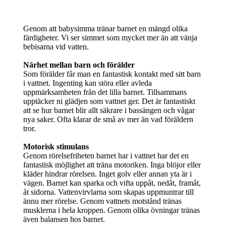
Genom att babysimma tränar barnet en mängd olika
färdigheter. Vi ser simmet som mycket mer än att vänja
bebisarna vid vatten.
Närhet mellan barn och förälder
Som förälder får man en fantastisk kontakt med sitt barn
i vattnet. Ingenting kan störa eller avleda
uppmärksamheten från det lilla barnet. Tillsammans
upptäcker ni glädjen som vattnet ger. Det är fantastiskt
att se hur barnet blir allt säkrare i bassängen och vågar
nya saker. Ofta klarar de små av mer än vad föräldern
tror.
Motorisk stimulans
Genom rörelsefriheten barnet har i vattnet har det en
fantastisk möjlighet att träna motoriken. Inga blöjor eller
kläder hindrar rörelsen. Inget golv eller annan yta är i
vägen. Barnet kan sparka och vifta uppåt, nedåt, framåt,
åt sidorna. Vattenvirvlarna som skapas uppmuntrar till
ännu mer rörelse. Genom vattnets motstånd tränas
musklerna i hela kroppen. Genom olika övningar tränas
även balansen hos barnet.