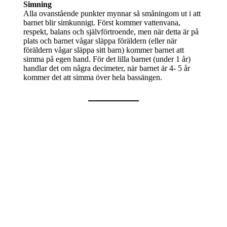
Simning
Alla ovanstående punkter mynnar så småningom ut i att
barnet blir simkunnigt. Först kommer vattenvana,
respekt, balans och självförtroende, men när detta är på
plats och barnet vågar släppa föräldern (eller när
föräldern vågar släppa sitt barn) kommer barnet att
simma på egen hand. För det lilla barnet (under 1 år)
handlar det om några decimeter, när barnet är 4- 5 år
kommer det att simma över hela bassängen.
Kontakta
oss
E-post
info@badochbus.se