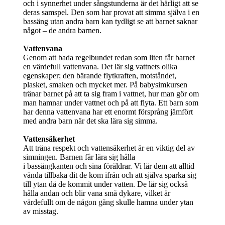
och i synnerhet under sångstunderna är det härligt att se
deras samspel. Den som har provat att simma själva i en
bassäng utan andra barn kan tydligt se att barnet saknar
något – de andra barnen.
Vattenvana
Genom att bada regelbundet redan som liten får barnet
en värdefull vattenvana. Det lär sig vattnets olika
egenskaper; den bärande flytkraften, motståndet,
plasket, smaken och mycket mer. På babysimkursen
tränar barnet på att ta sig fram i vattnet, hur man gör om
man hamnar under vattnet och på att flyta. Ett barn som
har denna vattenvana har ett enormt försprång jämfört
med andra barn när det ska lära sig simma.
Vattensäkerhet
Att träna respekt och vattensäkerhet är en viktig del av
simningen. Barnen får lära sig hålla
i bassängkanten och sina föräldrar. Vi lär dem att alltid
vända tillbaka dit de kom ifrån och att själva sparka sig
till ytan då de kommit under vatten. De lär sig också
hålla andan och blir vana små dykare, vilket är
värdefullt om de någon gång skulle hamna under ytan
av misstag.