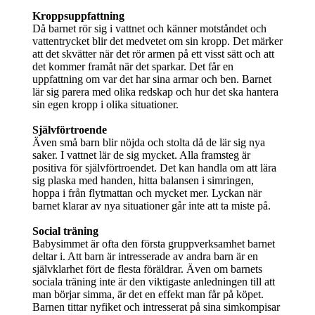
Kroppsuppfattning
Då barnet rör sig i vattnet och känner motståndet och
vattentrycket blir det medvetet om sin kropp. Det märker
att det skvätter när det rör armen på ett visst sätt och att
det kommer framåt när det sparkar. Det får en
uppfattning om var det har sina armar och ben. Barnet
lär sig parera med olika redskap och hur det ska hantera
sin egen kropp i olika situationer.
Självförtroende
Även små barn blir nöjda och stolta då de lär sig nya
saker. I vattnet lär de sig mycket. Alla framsteg är
positiva för självförtroendet. Det kan handla om att lära
sig plaska med handen, hitta balansen i simringen,
hoppa i från flytmattan och mycket mer. Lyckan när
barnet klarar av nya situationer går inte att ta miste på.
Social träning
Babysimmet är ofta den första gruppverksamhet barnet
deltar i. Att barn är intresserade av andra barn är en
självklarhet fört de flesta föräldrar. Även om barnets
sociala träning inte är den viktigaste anledningen till att
man börjar simma, är det en effekt man får på köpet.
Barnen tittar nyfiket och intresserat på sina simkompisar