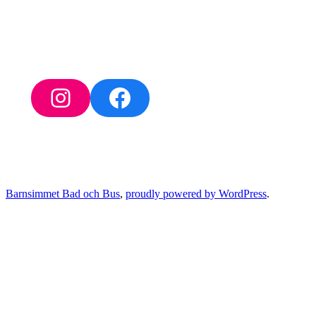
Telefon
0705-36 97 45
Post
Lilla Bergsbogatan 1
431 38 Mölndal
Instagram
Facebook
Barnsimmet Bad och Bus
,
proudly powered by WordPress
.